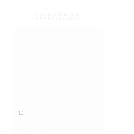
FALE COM UM
ESPECIALISTA ​
Solicitamos o seu Consentimento
para Proteção e Tratamento de
Dados conforme LGPD (Lei Geral de