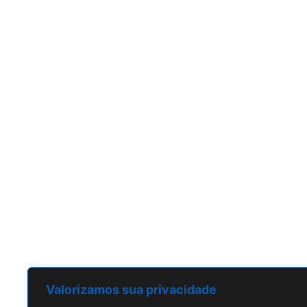
CONTATO
Fale Conosco
BRASIL
R. Dr. Rubens Gomes Bueno,
691 São Paulo, SP
+55 11-5523-9896
contato@techconsulting.inf.br
Valorizamos sua privacidade