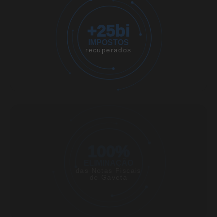
+
25
bi
IMPOSTOS
recuperados
100
%
ELIMINAÇÃO
das Notas Fiscais
de Gaveta